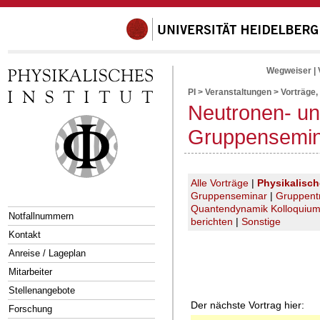
Wegweiser
|
PI
>
Veranstaltungen
>
Vorträge,
Neutronen- un
Gruppensemi
Alle Vorträge
|
Physikalisc
Gruppenseminar
|
Gruppent
Quantendynamik Kolloquiu
Notfallnummern
berichten
|
Sonstige
Kontakt
Anreise / Lageplan
Mitarbeiter
Stellenangebote
Der nächste Vortrag hier:
Forschung