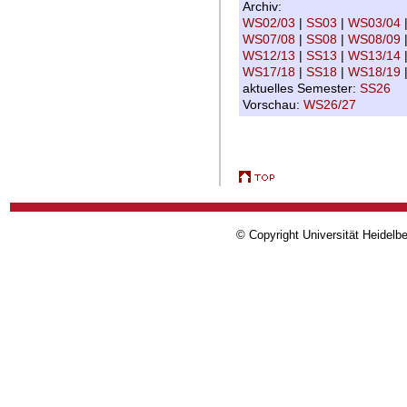
Archiv:
WS02/03
|
SS03
|
WS03/04
WS07/08
|
SS08
|
WS08/09
WS12/13
|
SS13
|
WS13/14
WS17/18
|
SS18
|
WS18/19
aktuelles Semester:
SS26
Vorschau:
WS26/27
© Copyright Universität Heidelb