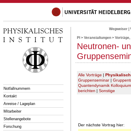
Wegweiser
|
PI
>
Veranstaltungen
>
Vorträge,
Neutronen- un
Gruppensemi
Alle Vorträge
|
Physikalisc
Gruppenseminar
|
Gruppent
Quantendynamik Kolloquiu
Notfallnummern
berichten
|
Sonstige
Kontakt
Anreise / Lageplan
Mitarbeiter
Stellenangebote
Der nächste Vortrag hier:
Forschung