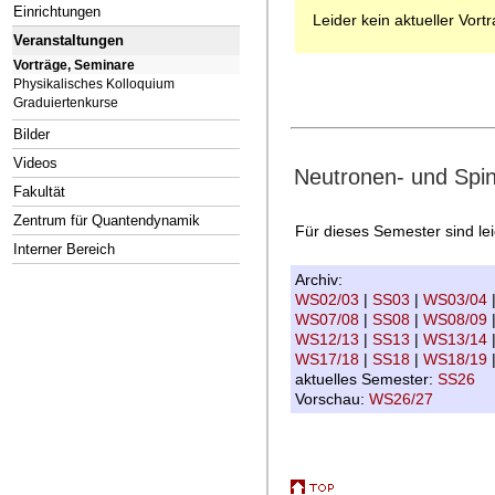
Einrichtungen
Leider kein aktueller Vort
Veranstaltungen
Vorträge, Seminare
Physikalisches Kolloquium
Graduiertenkurse
Bilder
Videos
Neutronen- und Spi
Fakultät
Zentrum für Quantendynamik
Für dieses Semester sind le
Interner Bereich
Archiv:
WS02/03
|
SS03
|
WS03/04
WS07/08
|
SS08
|
WS08/09
WS12/13
|
SS13
|
WS13/14
WS17/18
|
SS18
|
WS18/19
aktuelles Semester:
SS26
Vorschau:
WS26/27