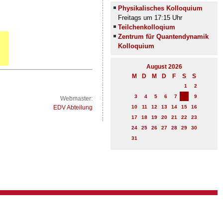
Physikalisches Kolloquium
Freitags um 17:15 Uhr
Teilchenkolloqium
Zentrum für Quantendynamik
Kolloquium
August 2026
M
D
M
D
F
S
S
1
2
8
3
4
5
6
7
9
Webmaster:
10
11
12
13
14
15
16
EDV Abteilung
17
18
19
20
21
22
23
24
25
26
27
28
29
30
31