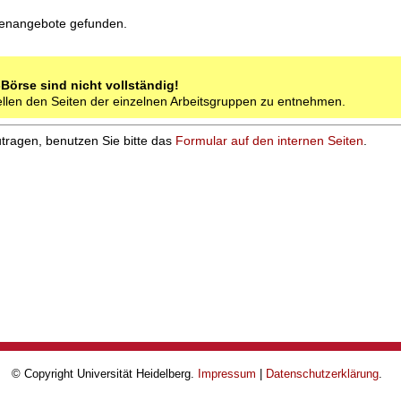
lenangebote gefunden.
-Börse sind nicht vollständig!
ellen den Seiten der einzelnen Arbeitsgruppen zu entnehmen.
tragen, benutzen Sie bitte das
Formular auf den internen Seiten
.
© Copyright Universität Heidelberg.
Impressum
|
Datenschutzerklärung
.