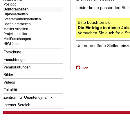
Postdoc
Leider keine passenden Stel
Doktorarbeiten
Diplomarbeiten
Staatsexamensarbeiten
Bitte beachten sie:
Bachelorarbeiten
Die Einträge in dieser Job
Master Arbeiten
Versuchen Sie auch freie St
Projektpraktika
MiniForschungen
HiWi Jobs
Um neue offene Stellen einzu
Forschung
Einrichtungen
Veranstaltungen
Bilder
Videos
Fakultät
Zentrum für Quantendynamik
Interner Bereich