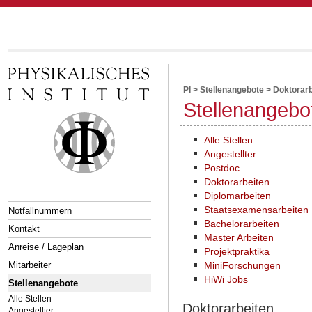
PI
>
Stellenangebote
>
Doktorarb
Stellenangebo
Alle Stellen
Angestellter
Postdoc
Doktorarbeiten
Diplomarbeiten
Staatsexamensarbeiten
Notfallnummern
Bachelorarbeiten
Kontakt
Master Arbeiten
Anreise / Lageplan
Projektpraktika
Mitarbeiter
MiniForschungen
HiWi Jobs
Stellenangebote
Alle Stellen
Doktorarbeiten
Angestellter